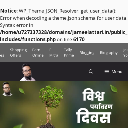
Notice
: WP_Theme_JSON_Resolver::get_user_data():
Error when decoding a theme.json schema for user data.
Syntax error in
/home/u727337328/domains/jameelattari.in/public
includes/functions.php
on line
6170
Skip
Shopping
Earn
E-
Tally
Jo
Blogging
Biography
to
ces
Offers
Online
Mitra
Prime
Yo
content
Menu