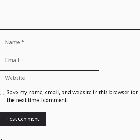
n
t
N
a
m
E
e
m
a
W
i
e
l
b
Save my name, email, and website in this browser for
s
the next time I comment.
i
t
e