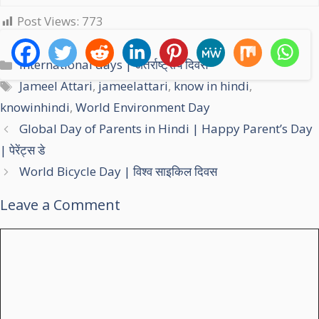
Post Views:
773
C
International days | अंतर्राष्ट्रीय दिवस
a
T
Jameel Attari
,
jameelattari
,
know in hindi
,
t
a
knowinhindi
,
World Environment Day
e
g
Global Day of Parents in Hindi | Happy Parent’s Day
g
s
| पेरेंट्स डे
o
r
World Bicycle Day | विश्व साइकिल दिवस
i
Leave a Comment
e
s
C
o
m
m
e