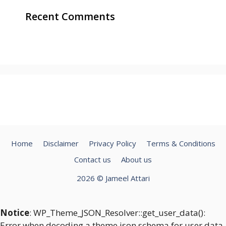
Recent Comments
Home
Disclaimer
Privacy Policy
Terms & Conditions
Contact us
About us
2026 © Jameel Attari
Notice
: WP_Theme_JSON_Resolver::get_user_data():
Error when decoding a theme.json schema for user data.