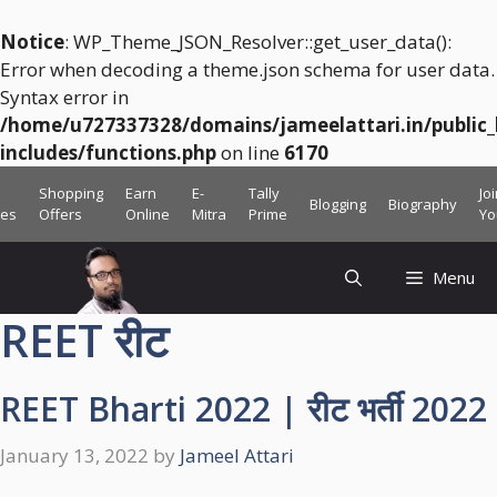
Notice
: WP_Theme_JSON_Resolver::get_user_data():
Error when decoding a theme.json schema for user data.
Syntax error in
/home/u727337328/domains/jameelattari.in/public
includes/functions.php
on line
6170
Skip
Shopping
Earn
E-
Tally
Jo
Blogging
Biography
to
ces
Offers
Online
Mitra
Prime
Yo
content
Menu
REET रीट
REET Bharti 2022 | रीट भर्ती 2022
January 13, 2022
by
Jameel Attari