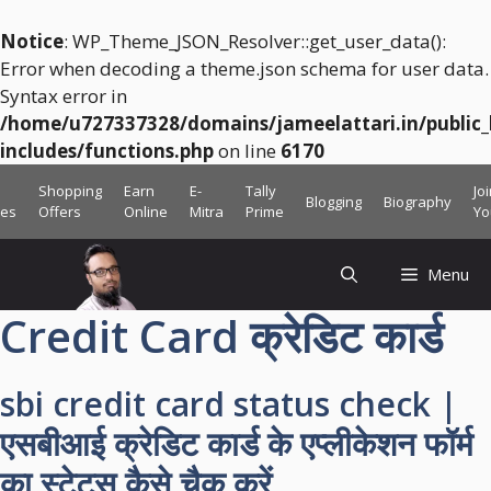
Notice
: WP_Theme_JSON_Resolver::get_user_data():
Error when decoding a theme.json schema for user data.
Syntax error in
/home/u727337328/domains/jameelattari.in/public
includes/functions.php
on line
6170
Skip
Shopping
Earn
E-
Tally
Jo
Blogging
Biography
to
ces
Offers
Online
Mitra
Prime
Yo
content
Menu
Credit Card क्रेडिट कार्ड
sbi credit card status check |
एसबीआई क्रेडिट कार्ड के एप्लीकेशन फॉर्म
का स्टेटस कैसे चैक करें