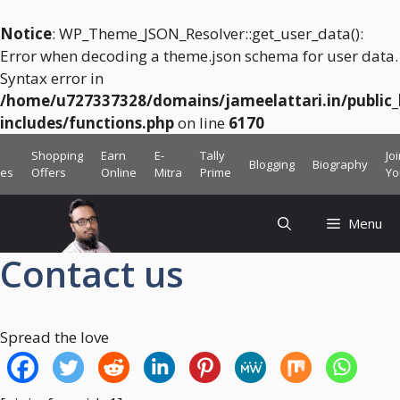
Notice
: WP_Theme_JSON_Resolver::get_user_data():
Error when decoding a theme.json schema for user data.
Syntax error in
/home/u727337328/domains/jameelattari.in/public
includes/functions.php
on line
6170
Skip
Shopping
Earn
E-
Tally
Jo
Blogging
Biography
to
ces
Offers
Online
Mitra
Prime
Yo
content
Menu
Contact us
Spread the love