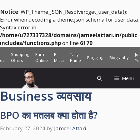
Notice
: WP_Theme_JSON_Resolver::get_user_data():
Error when decoding a theme.json schema for user data.
Syntax error in
/home/u727337328/domains/jameelattari.in/public
includes/functions.php
on line
6170
Skip
Shopping
Earn
E-
Tally
Jo
Blogging
Biography
to
ces
Offers
Online
Mitra
Prime
Yo
content
Menu
Business व्यवसाय
BPO का मतलब क्या होता है?
February 27, 2024
by
Jameel Attari