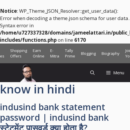
Notice
: WP_Theme_JSON_Resolver::get_user_data():
Error when decoding a theme.json schema for user data.
Syntax error in
/home/u727337328/domains/jameelattari.in/public
includes/functions.php
on line
6170
Skip
Shopping
Earn
E-
Tally
Jo
Blogging
Biography
to
ces
Offers
Online
Mitra
Prime
Yo
content
Menu
know in hindi
indusind bank statement
password | indusind bank
स्टेटमेंट पासवर्ड क्या होता है?