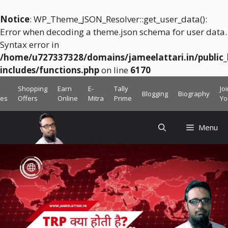
Notice
: WP_Theme_JSON_Resolver::get_user_data():
Error when decoding a theme.json schema for user data.
Syntax error in
/home/u727337328/domains/jameelattari.in/public
includes/functions.php
on line
6170
Skip
Shopping
Earn
E-
Tally
Jo
Blogging
Biography
to
ces
Offers
Online
Mitra
Prime
Yo
content
Menu