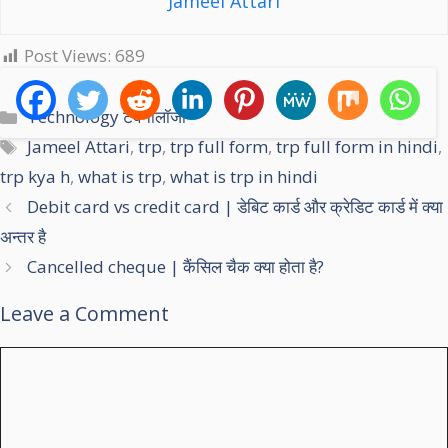
Jameel Attari
Post Views:
689
C
Technology टेक्नोलॉजी
a
T
Jameel Attari
,
trp
,
trp full form
,
trp full form in hindi
,
t
a
trp kya h
,
what is trp
,
what is trp in hindi
e
g
Debit card vs credit card | डेबिट कार्ड और क्रेडिट कार्ड में क्‍या
g
s
अन्‍तर है
o
r
Cancelled cheque | कैंसिल चैक क्‍या होता है?
i
Leave a Comment
e
s
C
o
m
m