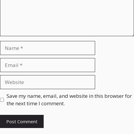
e
n
t
N
a
m
E
e
m
a
W
i
e
l
b
Save my name, email, and website in this browser for
s
the next time I comment.
i
t
e