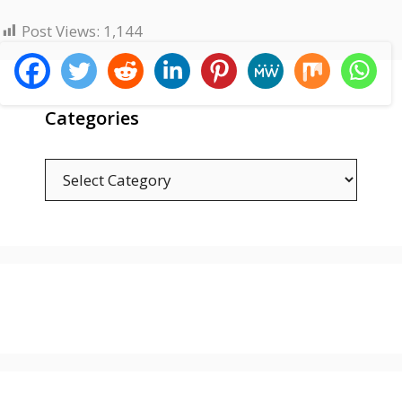
Post Views:
1,144
Categories
C
a
t
e
g
o
r
i
e
s