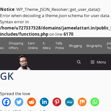
Notice
: WP_Theme_JSON_Resolver::get_user_data():
Error when decoding a theme.json schema for user data.
Syntax error in
/home/u727337328/domains/jameelattari.in/public
includes/functions.php
on line
6170
Skip
Shopping
Earn
E-
Tally
Jo
Blogging
Biography
to
ces
Offers
Online
Mitra
Prime
Yo
content
Menu
GK
Spread the love