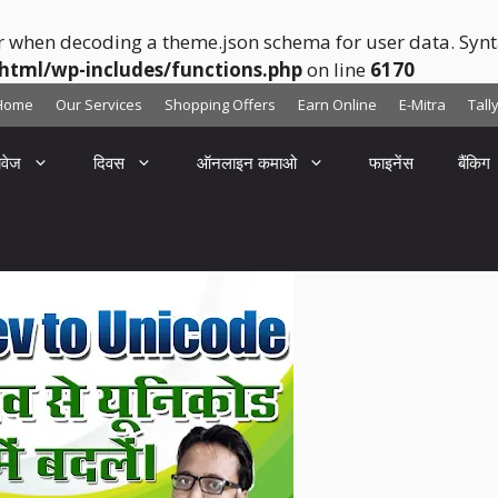
r when decoding a theme.json schema for user data. Synta
html/wp-includes/functions.php
on line
6170
Home
Our Services
Shopping Offers
Earn Online
E-Mitra
Tall
ावेज
दिवस
ऑनलाइन कमाओ
फाइनेंस
बैंकिग