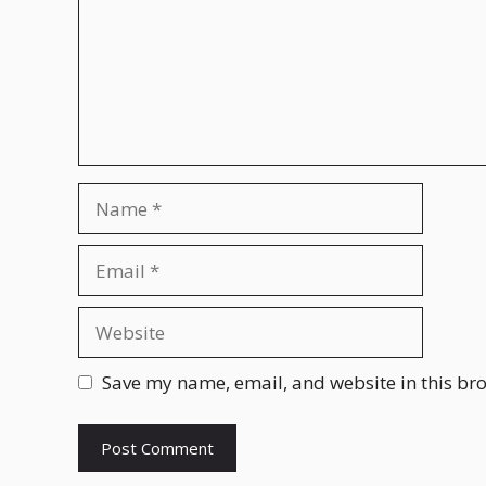
m
e
n
t
N
a
m
E
e
m
a
W
i
e
l
b
Save my name, email, and website in this bro
s
i
t
e