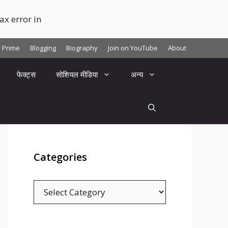
x error in
y Prime
Blogging
Biography
Join on YouTube
About
फेक्ट्स
सोशियल मीडिया
अन्य
Categories
C
a
t
e