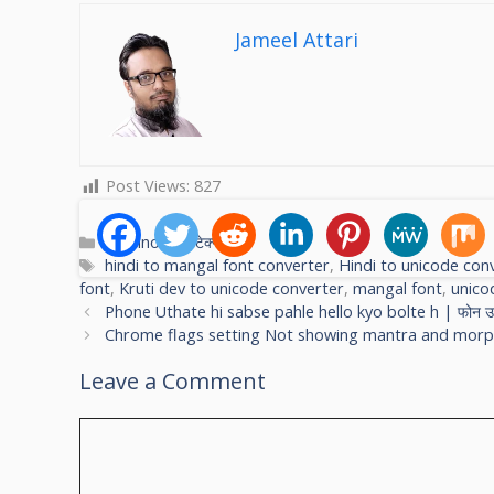
Jameel Attari
Post Views:
827
C
Technology टेक्नोलॉजी
a
T
hindi to mangal font converter
,
Hindi to unicode con
t
a
font
,
Kruti dev to unicode converter
,
mangal font
,
unico
e
g
Phone Uthate hi sabse pahle hello kyo bolte h | फोन उठाते ही
g
s
Chrome flags setting Not showing mantra and morpho in h
o
Leave a Comment
r
i
e
C
s
o
m