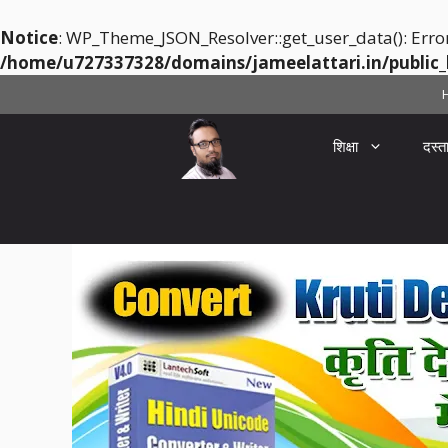
Notice
: WP_Theme_JSON_Resolver::get_user_data(): Erro
/home/u727337328/domains/jameelattari.in/public_
Skip
to
content
शिक्षा
दस्त