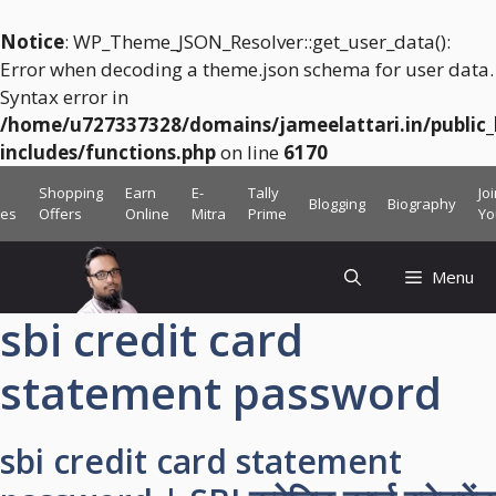
Notice
: WP_Theme_JSON_Resolver::get_user_data():
Error when decoding a theme.json schema for user data.
Syntax error in
/home/u727337328/domains/jameelattari.in/public
includes/functions.php
on line
6170
Skip
Shopping
Earn
E-
Tally
Jo
Blogging
Biography
to
ces
Offers
Online
Mitra
Prime
Yo
content
Menu
sbi credit card
statement password
sbi credit card statement