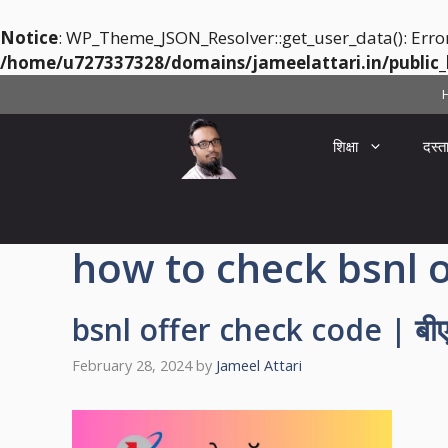
Notice
: WP_Theme_JSON_Resolver::get_user_data(): Erro
/home/u727337328/domains/jameelattari.in/public_
Skip
to
content
शिक्षा
दस्त
how to check bsnl o
bsnl offer check code | बीएस
February 28, 2024
by
Jameel Attari