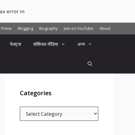
x error in
y Prime
Blogging
Biography
Join on YouTube
About
फेक्ट्स
सोशियल मीडिया
अन्य
Categories
C
a
t
e