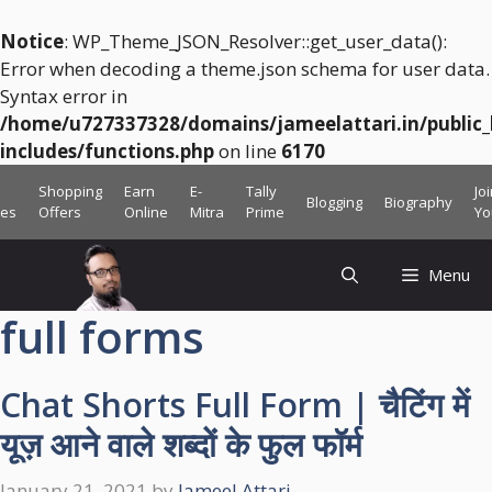
Notice
: WP_Theme_JSON_Resolver::get_user_data():
Error when decoding a theme.json schema for user data.
Syntax error in
/home/u727337328/domains/jameelattari.in/public
includes/functions.php
on line
6170
Skip
Shopping
Earn
E-
Tally
Jo
Blogging
Biography
to
ces
Offers
Online
Mitra
Prime
Yo
content
Menu
full forms
Chat Shorts Full Form | चैटिंग में
यूज़ आने वाले शब्दों के फुल फॉर्म
January 21, 2021
by
Jameel Attari